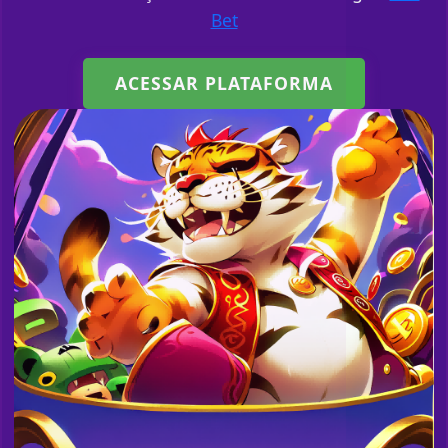
Bet
ACESSAR PLATAFORMA