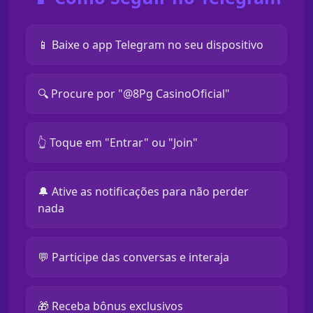
📱 Baixe o app Telegram no seu dispositivo
🔍 Procure por "@8Pg CasinoOficial"
👆 Toque em "Entrar" ou "Join"
🔔 Ative as notificações para não perder
nada
💬 Participe das conversas e interaja
🎁 Receba bônus exclusivos