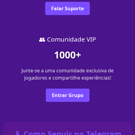
Falar Suporte
👥 Comunidade VIP
1000+
Junte-se a uma comunidade exclusiva de
jogadores e compartilhe experiências!
Entrar Grupo
📱 Como Seguir no Telegram