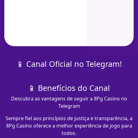
📱 Canal Oficial no Telegram!
📱 Benefícios do Canal
Descubra as vantagens de seguir a 8Pg Casino no
Telegram
Sempre fiel aos princípios de justiça e transparência, a
8Pg Casino oferece a melhor experiência de jogo para
todos.