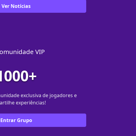
Ver Notícias
Comunidade VIP
1000+
unidade exclusiva de jogadores e
rtilhe experiências!
Entrar Grupo