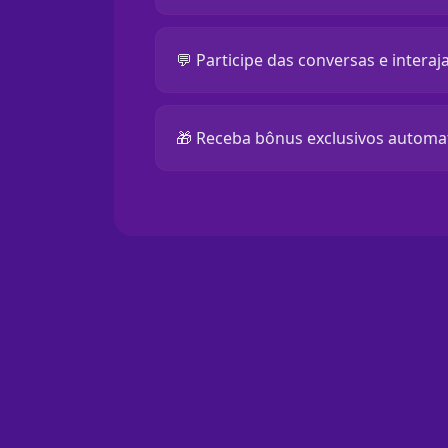
💬 Participe das conversas e interaj
🎁 Receba bônus exclusivos autom