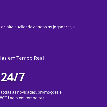
 de alta qualidade a todos os jogadores, a
cias em Tempo Real
24/7
e todas as novidades, promoções e
 8CC Login em tempo real!