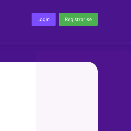
Login
Registrar-se