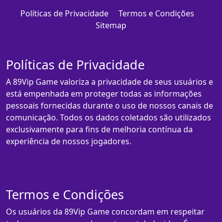
Políticas de Privacidade
Termos e Condições
Sitemap
Políticas de Privacidade
A 89Vip Game valoriza a privacidade de seus usuários e
está empenhada em proteger todas as informações
pessoais fornecidas durante o uso de nossos canais de
comunicação. Todos os dados coletados são utilizados
exclusivamente para fins de melhoria contínua da
experiência de nossos jogadores.
Termos e Condições
Os usuários da 89Vip Game concordam em respeitar