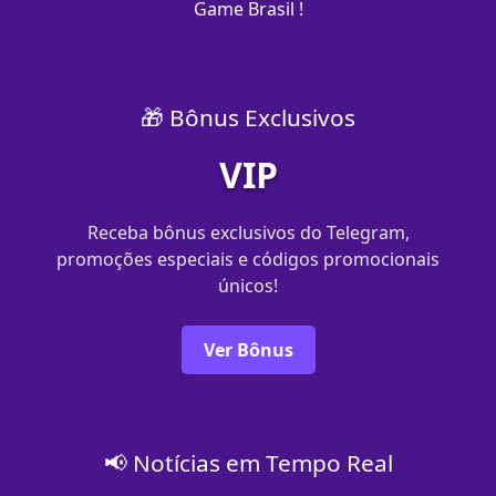
Game Brasil !
🎁 Bônus Exclusivos
VIP
Receba bônus exclusivos do Telegram,
promoções especiais e códigos promocionais
únicos!
Ver Bônus
📢 Notícias em Tempo Real