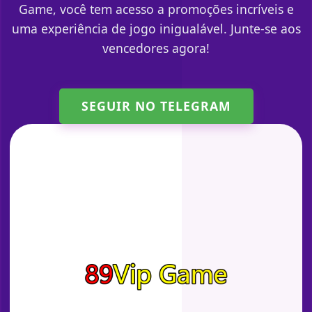
Game, você tem acesso a promoções incríveis e
uma experiência de jogo inigualável. Junte-se aos
vencedores agora!
SEGUIR NO TELEGRAM