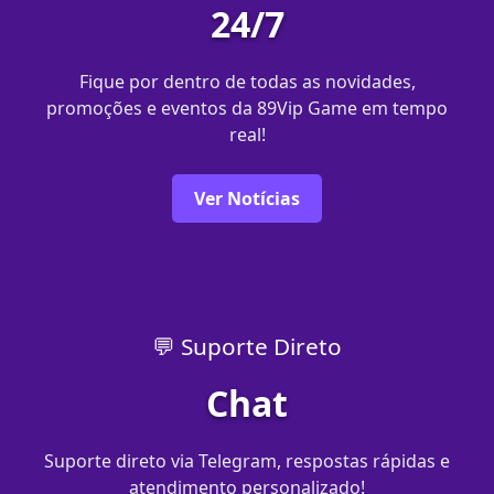
24/7
Fique por dentro de todas as novidades,
promoções e eventos da 89Vip Game em tempo
real!
Ver Notícias
💬 Suporte Direto
Chat
Suporte direto via Telegram, respostas rápidas e
atendimento personalizado!