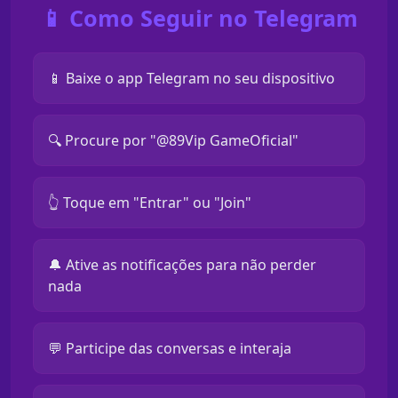
📱 Como Seguir no Telegram
📱 Baixe o app Telegram no seu dispositivo
🔍 Procure por "@89Vip GameOficial"
👆 Toque em "Entrar" ou "Join"
🔔 Ative as notificações para não perder
nada
💬 Participe das conversas e interaja