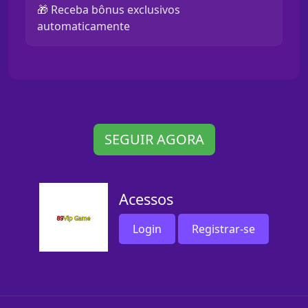
🎁 Receba bônus exclusivos
automaticamente
SEGUIR AGORA
Acessos
Login
Registrar-se