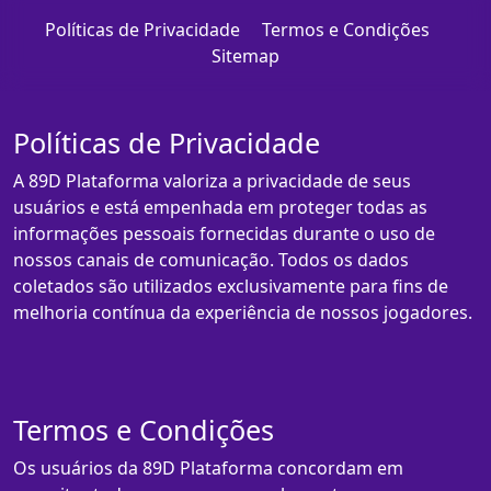
Políticas de Privacidade
Termos e Condições
Sitemap
Políticas de Privacidade
A 89D Plataforma valoriza a privacidade de seus
usuários e está empenhada em proteger todas as
informações pessoais fornecidas durante o uso de
nossos canais de comunicação. Todos os dados
coletados são utilizados exclusivamente para fins de
melhoria contínua da experiência de nossos jogadores.
Termos e Condições
Os usuários da 89D Plataforma concordam em