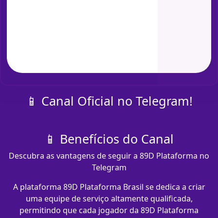
📱 Canal Oficial no Telegram!
📱 Benefícios do Canal
Descubra as vantagens de seguir a 89D Plataforma no
Telegram
A plataforma 89D Plataforma Brasil se dedica a criar
uma equipe de serviço altamente qualificada,
permitindo que cada jogador da 89D Plataforma