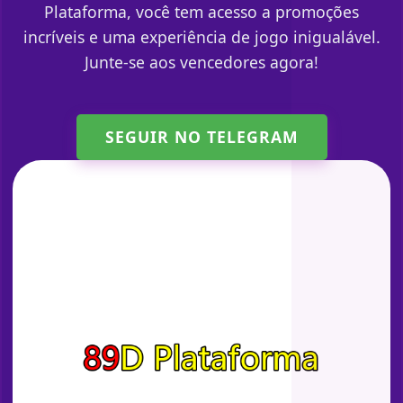
Plataforma, você tem acesso a promoções
incríveis e uma experiência de jogo inigualável.
Junte-se aos vencedores agora!
SEGUIR NO TELEGRAM