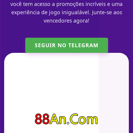
você tem acesso a promoções incríveis e uma
experiência de jogo inigualável. Junte-se aos
vencedores agora!
SEGUIR NO TELEGRAM