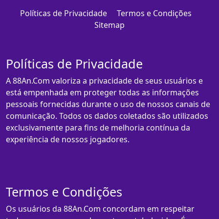
Políticas de Privacidade
Termos e Condições
Sitemap
Políticas de Privacidade
A 88An.Com valoriza a privacidade de seus usuários e
está empenhada em proteger todas as informações
pessoais fornecidas durante o uso de nossos canais de
comunicação. Todos os dados coletados são utilizados
exclusivamente para fins de melhoria contínua da
experiência de nossos jogadores.
Termos e Condições
Os usuários da 88An.Com concordam em respeitar