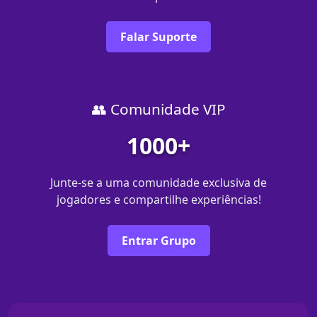
Falar Suporte
👥 Comunidade VIP
1000+
Junte-se a uma comunidade exclusiva de
jogadores e compartilhe experiências!
Entrar Grupo