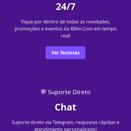
24/7
Fique por dentro de todas as novidades,
promoções e eventos da 88An.Com em tempo
real!
Ver Notícias
💬 Suporte Direto
Chat
Suporte direto via Telegram, respostas rápidas e
atendimento personalizado!