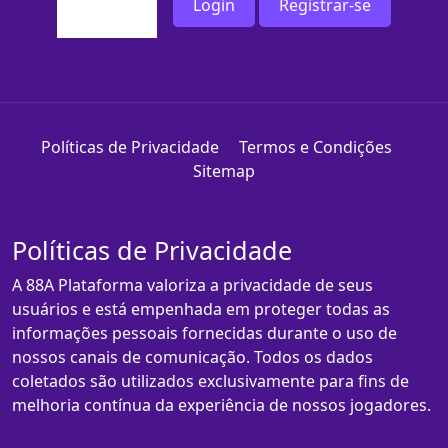
Login
Registrar-se
Políticas de Privacidade
Termos e Condições
Sitemap
Políticas de Privacidade
A 88A Plataforma valoriza a privacidade de seus
usuários e está empenhada em proteger todas as
informações pessoais fornecidas durante o uso de
nossos canais de comunicação. Todos os dados
coletados são utilizados exclusivamente para fins de
melhoria contínua da experiência de nossos jogadores.