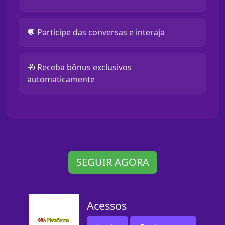
💬 Participe das conversas e interaja
🎁 Receba bônus exclusivos
automaticamente
SEGUIR AGORA
Acessos