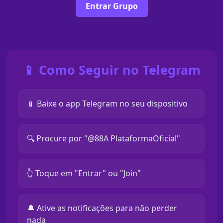
Entrar Grupo
📱 Como Seguir no Telegram
📱 Baixe o app Telegram no seu dispositivo
🔍 Procure por "@88A PlataformaOficial"
👆 Toque em "Entrar" ou "Join"
🔔 Ative as notificações para não perder
nada