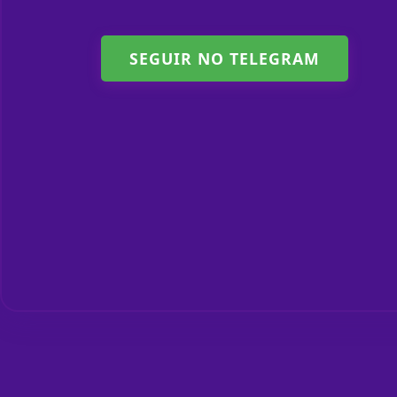
SEGUIR NO TELEGRAM