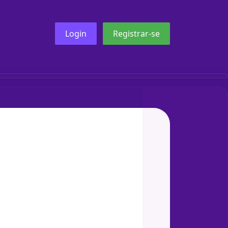
Login
Registrar-se