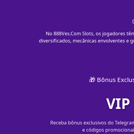
No 888Ves.Com Slots, os jogadores têm
diversificados, mecânicas envolventes e g
🎁 Bônus Exclu
VIP
Receba bônus exclusivos do Telegra
e códigos promocionai