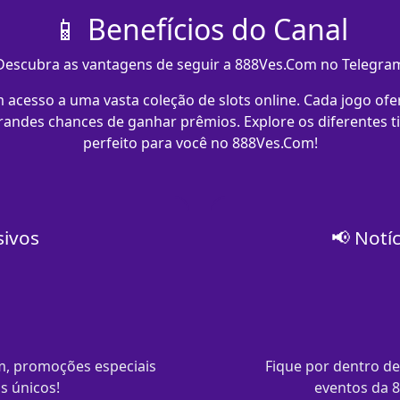
📱 Benefícios do Canal
Descubra as vantagens de seguir a 888Ves.Com no Telegra
 acesso a uma vasta coleção de slots online. Cada jogo of
randes chances de ganhar prêmios. Explore os diferentes ti
perfeito para você no 888Ves.Com!
sivos
📢 Notí
m, promoções especiais
Fique por dentro d
s únicos!
eventos da 