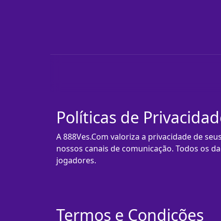
Políticas de Privacida
A 888Ves.Com valoriza a privacidade de se
nossos canais de comunicação. Todos os dad
jogadores.
Termos e Condições