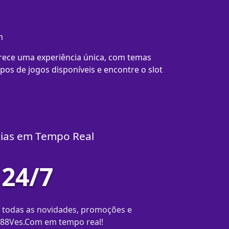
m
erece uma experiência única, com temas
pos de jogos disponíveis e encontre o slot
cias em Tempo Real
24/7
e todas as novidades, promoções e
888Ves.Com em tempo real!