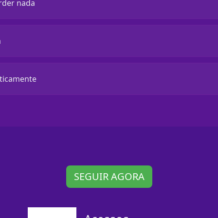
erder nada
a
aticamente
SEGUIR AGORA