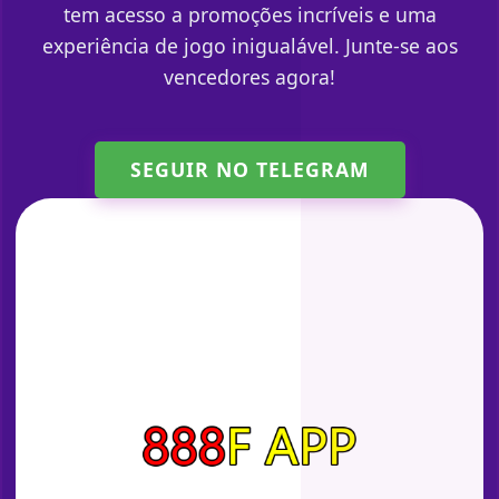
tem acesso a promoções incríveis e uma
experiência de jogo inigualável. Junte-se aos
vencedores agora!
SEGUIR NO TELEGRAM