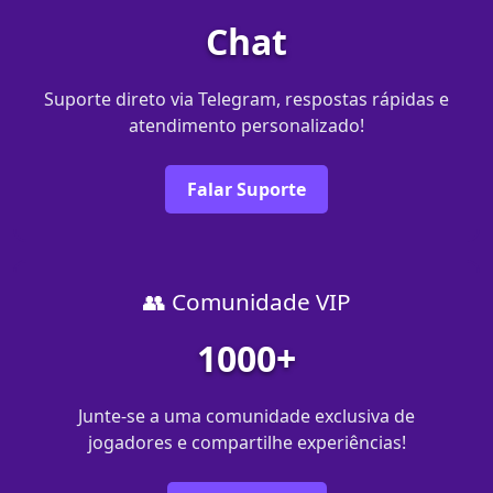
Chat
Suporte direto via Telegram, respostas rápidas e
atendimento personalizado!
Falar Suporte
👥 Comunidade VIP
1000+
Junte-se a uma comunidade exclusiva de
jogadores e compartilhe experiências!