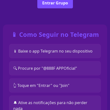
Entrar Grupo
📱 Como Seguir no Telegram
📱 Baixe o app Telegram no seu dispositivo
🔍 Procure por "@888F APPOficial"
👆 Toque em "Entrar" ou "Join"
🔔 Ative as notificações para não perder
nada