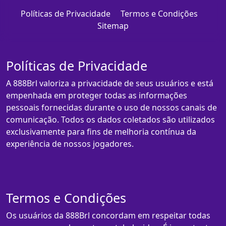
Políticas de Privacidade
Termos e Condições
Sitemap
Políticas de Privacidade
A 888Brl valoriza a privacidade de seus usuários e está
empenhada em proteger todas as informações
pessoais fornecidas durante o uso de nossos canais de
comunicação. Todos os dados coletados são utilizados
exclusivamente para fins de melhoria contínua da
experiência de nossos jogadores.
Termos e Condições
Os usuários da 888Brl concordam em respeitar todas