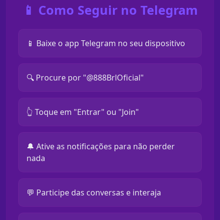
📱 Como Seguir no Telegram
📱 Baixe o app Telegram no seu dispositivo
🔍 Procure por "@888BrlOficial"
👆 Toque em "Entrar" ou "Join"
🔔 Ative as notificações para não perder
nada
💬 Participe das conversas e interaja