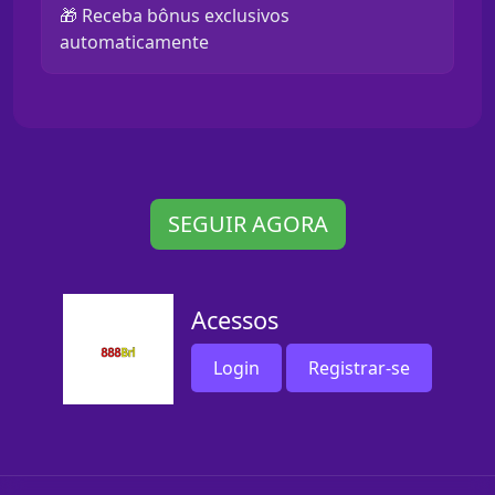
🎁 Receba bônus exclusivos
automaticamente
SEGUIR AGORA
Acessos
Login
Registrar-se