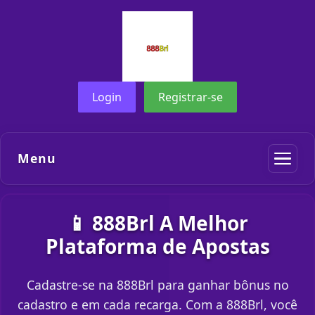
Login
Registrar-se
Menu
📱 888Brl A Melhor
Plataforma de Apostas
Cadastre-se na 888Brl para ganhar bônus no
cadastro e em cada recarga. Com a 888Brl, você