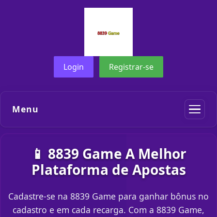
Login
Registrar-se
Menu
📱 8839 Game A Melhor
Plataforma de Apostas
Cadastre-se na 8839 Game para ganhar bônus no
cadastro e em cada recarga. Com a 8839 Game,