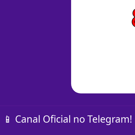
📱 Canal Oficial no Telegram!