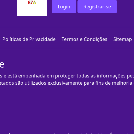
Login
Registrar-se
Políticas de Privacidade
Termos e Condições
Sitemap
de
ios e está empenhada em proteger todas as informações pe
tados são utilizados exclusivamente para fins de melhoria