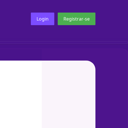
Login
Registrar-se