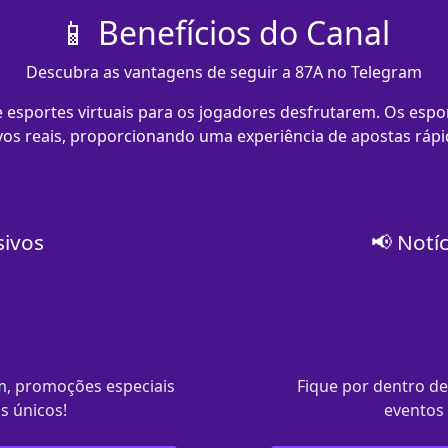
📱 Benefícios do Canal
Descubra as vantagens de seguir a 87A no Telegram
 esportes virtuais para os jogadores desfrutarem. Os espor
os reais, proporcionando uma experiência de apostas rápid
sivos
📢 Notí
m, promoções especiais
Fique por dentro d
s únicos!
eventos