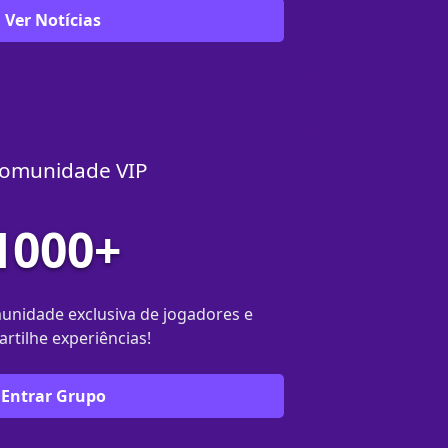
Ver Notícias
Comunidade VIP
1000+
unidade exclusiva de jogadores e
rtilhe experiências!
Entrar Grupo