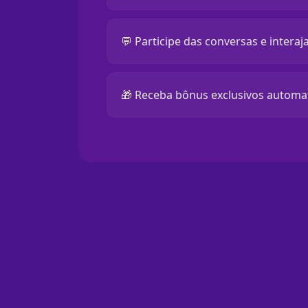
💬 Participe das conversas e interaj
🎁 Receba bônus exclusivos autom