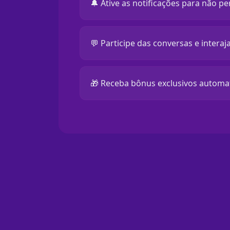
🔔 Ative as notificações para não p
💬 Participe das conversas e interaj
🎁 Receba bônus exclusivos autom