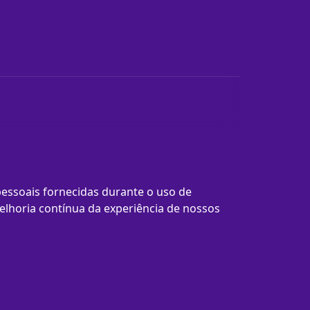
pessoais fornecidas durante o uso de
elhoria contínua da experiência de nossos