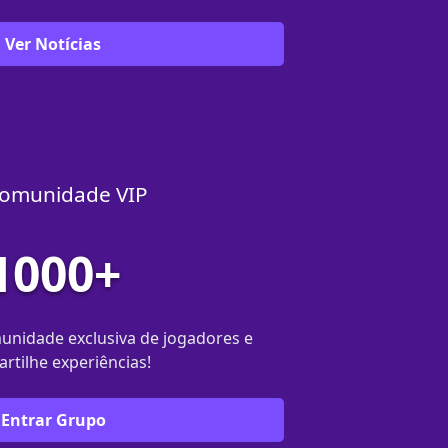
Ver Notícias
Comunidade VIP
1000+
unidade exclusiva de jogadores e
rtilhe experiências!
Entrar Grupo