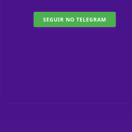
SEGUIR NO TELEGRAM