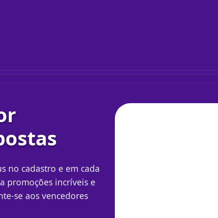
or
postas
us no cadastro e em cada
a promoções incríveis e
unte-se aos vencedores