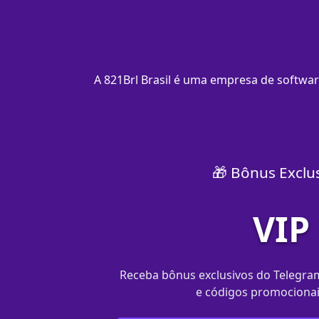
A 821Brl Brasil é uma empresa de softwar
🎁 Bônus Exclu
VIP
Receba bônus exclusivos do Telegra
e códigos promocionai