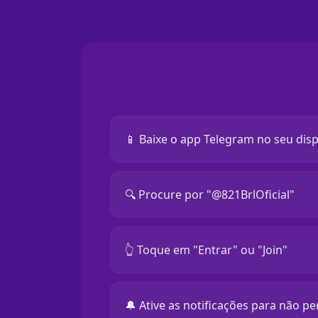
📱 Baixe o app Telegram no seu disp
🔍 Procure por "@821BrlOficial"
👆 Toque em "Entrar" ou "Join"
🔔 Ative as notificações para não p