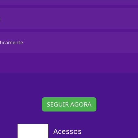
a
aticamente
SEGUIR AGORA
Acessos