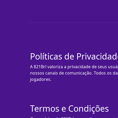
Políticas de Privacida
A 821Brl valoriza a privacidade de seus us
nossos canais de comunicação. Todos os dad
jogadores.
Termos e Condições