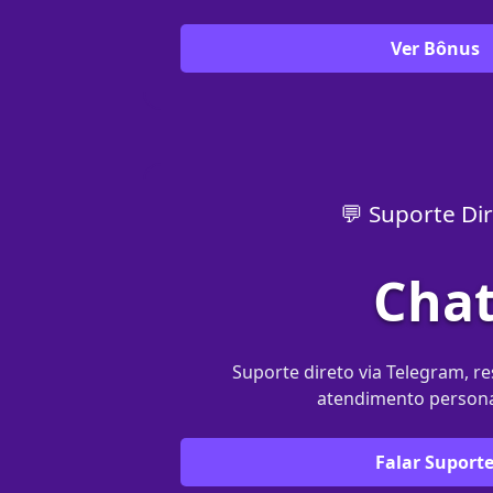
Ver Bônus
💬 Suporte Di
Cha
Suporte direto via Telegram, r
atendimento persona
Falar Suport