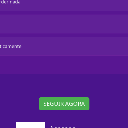
erder nada
a
aticamente
SEGUIR AGORA