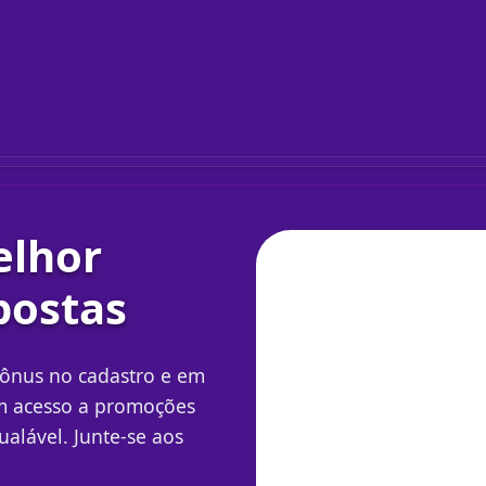
elhor
postas
ônus no cadastro e em
m acesso a promoções
ualável. Junte-se aos