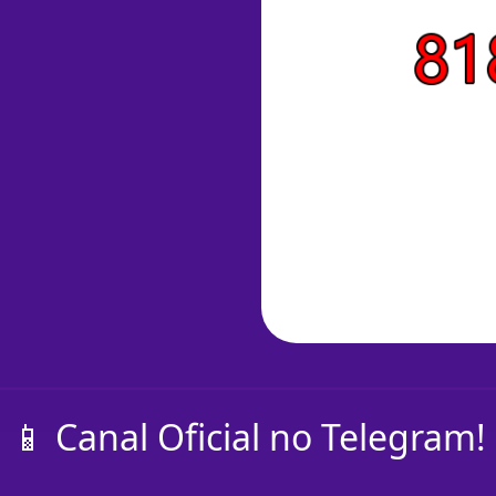
📱 Canal Oficial no Telegram!