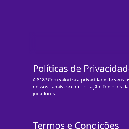
Políticas de Privacida
A 818P.Com valoriza a privacidade de seus 
nossos canais de comunicação. Todos os dad
jogadores.
Termos e Condições