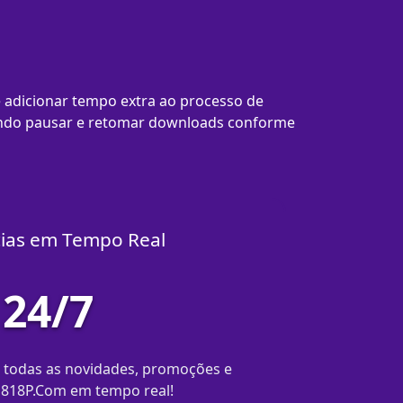
e adicionar tempo extra ao processo de
indo pausar e retomar downloads conforme
cias em Tempo Real
24/7
e todas as novidades, promoções e
 818P.Com em tempo real!