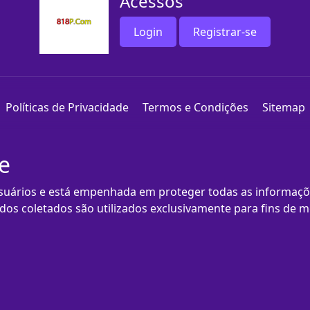
Acessos
Login
Registrar-se
Políticas de Privacidade
Termos e Condições
Sitemap
de
usuários e está empenhada em proteger todas as informaçõ
os coletados são utilizados exclusivamente para fins de m