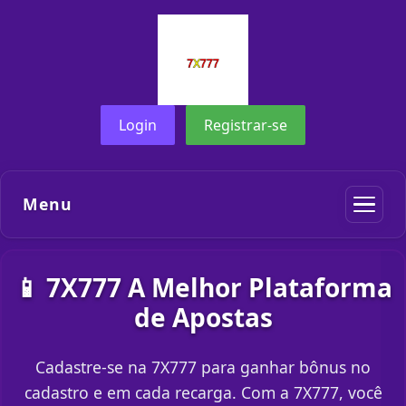
Login
Registrar-se
Menu
📱 7X777 A Melhor Plataforma
de Apostas
Cadastre-se na 7X777 para ganhar bônus no
cadastro e em cada recarga. Com a 7X777, você