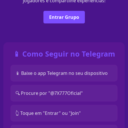
jogadores e compartilhe experiências!
Entrar Grupo
📱 Como Seguir no Telegram
📱 Baixe o app Telegram no seu dispositivo
🔍 Procure por "@7X777Oficial"
👆 Toque em "Entrar" ou "Join"