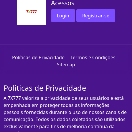
Acessos
Login
Registrar-se
Políticas de Privacidade
Termos e Condições
Sitemap
Políticas de Privacidade
A 7X777 valoriza a privacidade de seus usuários e está
empenhada em proteger todas as informações
pessoais fornecidas durante o uso de nossos canais de
comunicação. Todos os dados coletados são utilizados
exclusivamente para fins de melhoria contínua da