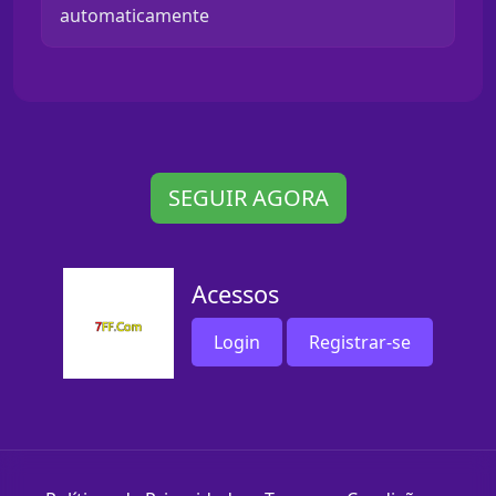
automaticamente
SEGUIR AGORA
Acessos
Login
Registrar-se