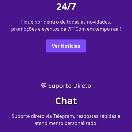
24/7
Fique por dentro de todas as novidades,
promoções e eventos da 7FF.Com em tempo real!
Ver Notícias
💬 Suporte Direto
Chat
Suporte direto via Telegram, respostas rápidas e
atendimento personalizado!