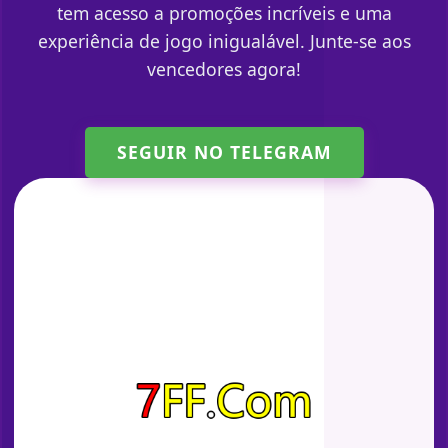
tem acesso a promoções incríveis e uma
experiência de jogo inigualável. Junte-se aos
vencedores agora!
SEGUIR NO TELEGRAM