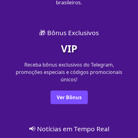
brasileiros.
🎁 Bônus Exclusivos
VIP
Receba bônus exclusivos do Telegram,
promoções especiais e códigos promocionais
únicos!
Ver Bônus
📢 Notícias em Tempo Real