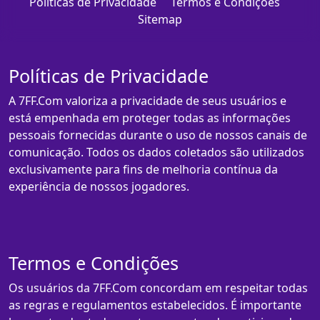
Políticas de Privacidade
Termos e Condições
Sitemap
Políticas de Privacidade
A 7FF.Com valoriza a privacidade de seus usuários e
está empenhada em proteger todas as informações
pessoais fornecidas durante o uso de nossos canais de
comunicação. Todos os dados coletados são utilizados
exclusivamente para fins de melhoria contínua da
experiência de nossos jogadores.
Termos e Condições
Os usuários da 7FF.Com concordam em respeitar todas
as regras e regulamentos estabelecidos. É importante