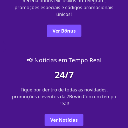
Receba bônus exclusivos do Telegram,
promoções especiais e códigos promocionais
únicos!
Ver Bônus
📢 Notícias em Tempo Real
24/7
Fique por dentro de todas as novidades,
promoções e eventos da 7Brwin Com em tempo
real!
Ver Notícias