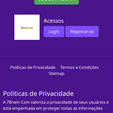
Acessos
Login
Registrar-se
Políticas de Privacidade
Termos e Condições
Sitemap
Políticas de Privacidade
A 7Brwin Com valoriza a privacidade de seus usuários e
está empenhada em proteger todas as informações