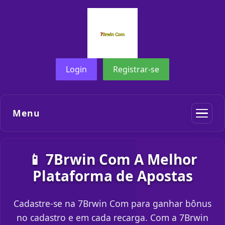
Login
Registrar-se
Menu
📱 7Brwin Com A Melhor
Plataforma de Apostas
Cadastre-se na 7Brwin Com para ganhar bônus
no cadastro e em cada recarga. Com a 7Brwin