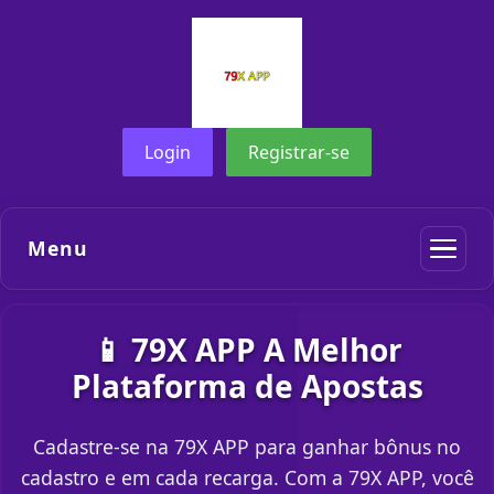
Login
Registrar-se
Menu
📱 79X APP A Melhor
Plataforma de Apostas
Cadastre-se na 79X APP para ganhar bônus no
cadastro e em cada recarga. Com a 79X APP, você