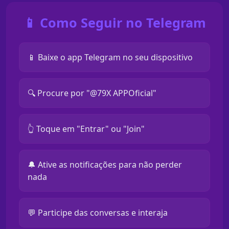
📱 Como Seguir no Telegram
📱 Baixe o app Telegram no seu dispositivo
🔍 Procure por "@79X APPOficial"
👆 Toque em "Entrar" ou "Join"
🔔 Ative as notificações para não perder
nada
💬 Participe das conversas e interaja