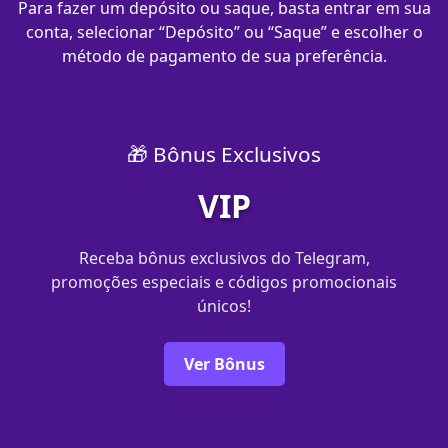
Para fazer um depósito ou saque, basta entrar em sua
conta, selecionar “Depósito” ou “Saque” e escolher o
método de pagamento de sua preferência.
🎁 Bônus Exclusivos
VIP
Receba bônus exclusivos do Telegram,
promoções especiais e códigos promocionais
únicos!
Ver Bônus