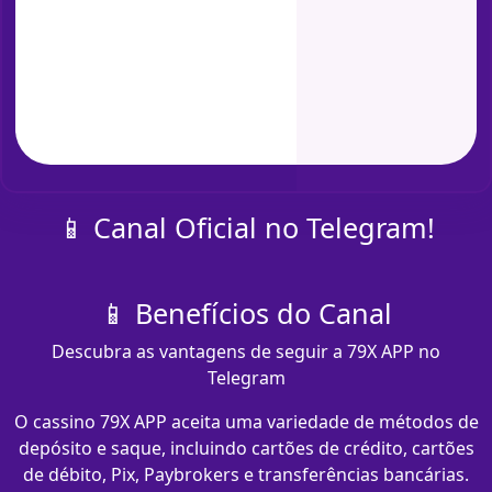
📱 Canal Oficial no Telegram!
📱 Benefícios do Canal
Descubra as vantagens de seguir a 79X APP no
Telegram
O cassino 79X APP aceita uma variedade de métodos de
depósito e saque, incluindo cartões de crédito, cartões
de débito, Pix, Paybrokers e transferências bancárias.