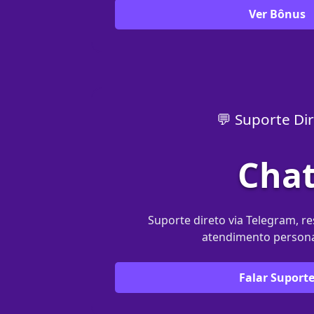
Ver Bônus
💬 Suporte Di
Cha
Suporte direto via Telegram, r
atendimento persona
Falar Suport