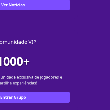
Ver Notícias
Comunidade VIP
1000+
unidade exclusiva de jogadores e
rtilhe experiências!
Entrar Grupo