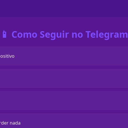
📱 Como Seguir no Telegram
ositivo
erder nada