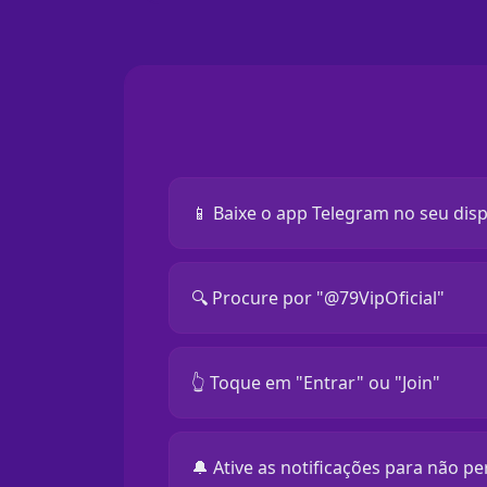
📱 Baixe o app Telegram no seu disp
🔍 Procure por "@79VipOficial"
👆 Toque em "Entrar" ou "Join"
🔔 Ative as notificações para não p