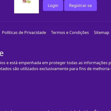
Login
Registrar-se
Políticas de Privacidade
Termos e Condições
Sitemap
de
ários e está empenhada em proteger todas as informações 
tados são utilizados exclusivamente para fins de melhoria