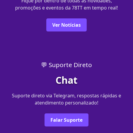
Fique por dentro de todas as novidades,
promoções e eventos da 78TT em tempo real!
Ver Notícias
💬 Suporte Direto
Chat
Suporte direto via Telegram, respostas rápidas e
atendimento personalizado!
Falar Suporte