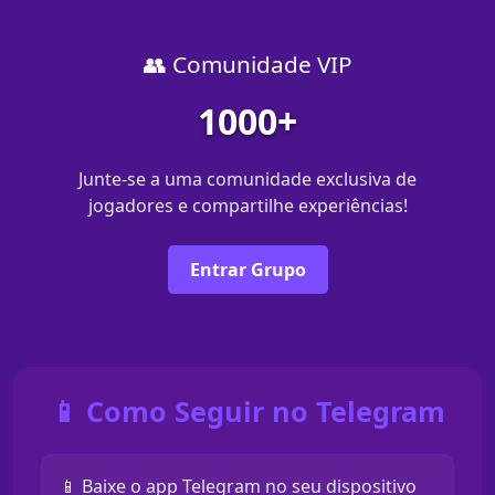
👥 Comunidade VIP
1000+
Junte-se a uma comunidade exclusiva de
jogadores e compartilhe experiências!
Entrar Grupo
📱 Como Seguir no Telegram
📱 Baixe o app Telegram no seu dispositivo