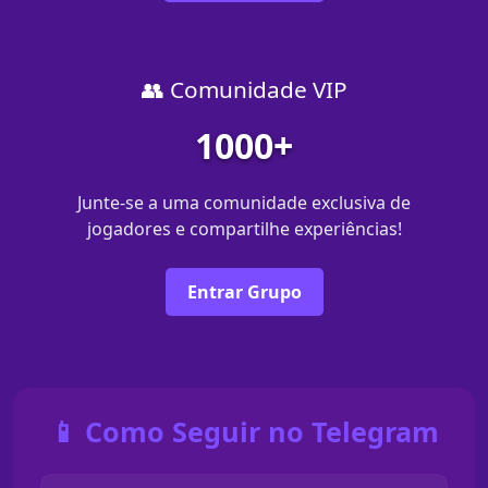
👥 Comunidade VIP
1000+
Junte-se a uma comunidade exclusiva de
jogadores e compartilhe experiências!
Entrar Grupo
📱 Como Seguir no Telegram