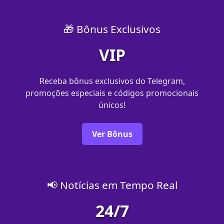
🎁 Bônus Exclusivos
VIP
Receba bônus exclusivos do Telegram,
promoções especiais e códigos promocionais
únicos!
Ver Bônus
📢 Notícias em Tempo Real
24/7