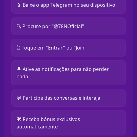
📱 Baixe o app Telegram no seu dispositivo
🔍 Procure por "@78NOficial"
👆 Toque em "Entrar" ou "Join"
🔔 Ative as notificações para não perder
nada
💬 Participe das conversas e interaja
🎁 Receba bônus exclusivos
automaticamente