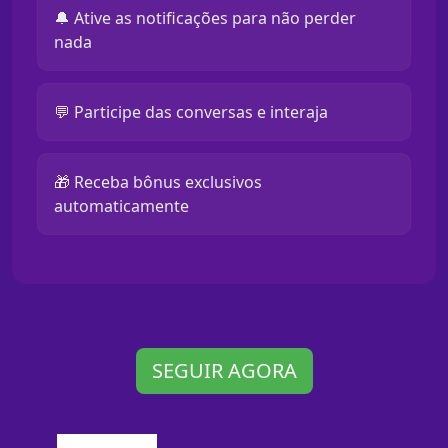
🔔 Ative as notificações para não perder
nada
💬 Participe das conversas e interaja
🎁 Receba bônus exclusivos
automaticamente
SEGUIR AGORA