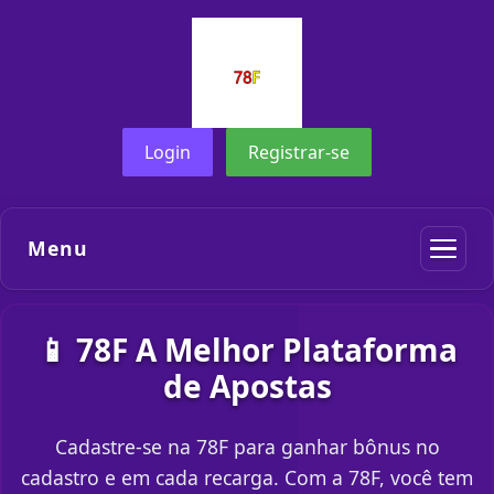
Login
Registrar-se
Menu
📱 78F A Melhor Plataforma
de Apostas
Cadastre-se na 78F para ganhar bônus no
cadastro e em cada recarga. Com a 78F, você tem