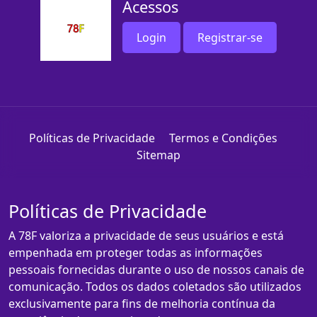
Acessos
Login
Registrar-se
Políticas de Privacidade
Termos e Condições
Sitemap
Políticas de Privacidade
A 78F valoriza a privacidade de seus usuários e está
empenhada em proteger todas as informações
pessoais fornecidas durante o uso de nossos canais de
comunicação. Todos os dados coletados são utilizados
exclusivamente para fins de melhoria contínua da