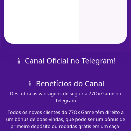
📱 Canal Oficial no Telegram!
📱 Benefícios do Canal
Descubra as vantagens de seguir a 77Ox Game no
Telegram
Todos os novos clientes do 77Ox Game têm direito a
um bônus de boas-vindas, que pode ser um bônus de
primeiro depósito ou rodadas grátis em um caça-