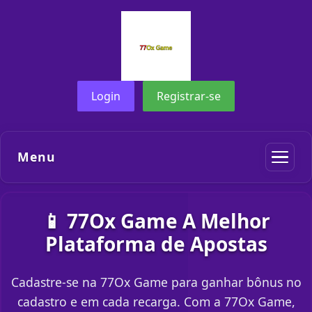
Login
Registrar-se
Menu
📱 77Ox Game A Melhor
Plataforma de Apostas
Cadastre-se na 77Ox Game para ganhar bônus no
cadastro e em cada recarga. Com a 77Ox Game,