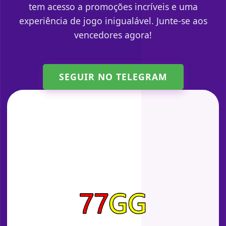
tem acesso a promoções incríveis e uma
experiência de jogo inigualável. Junte-se aos
vencedores agora!
SEGUIR NO TELEGRAM