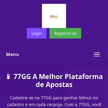
Login
Registrar-se
Menu
📱 77GG A Melhor Plataforma
de Apostas
Cadastre-se na 77GG para ganhar bônus no
cadastro e em cada recarga. Com a 77GG, você