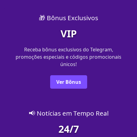
🎁 Bônus Exclusivos
VIP
Receba bônus exclusivos do Telegram,
promoções especiais e códigos promocionais
únicos!
Ver Bônus
📢 Notícias em Tempo Real
24/7