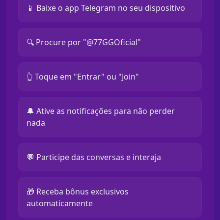
📱 Baixe o app Telegram no seu dispositivo
🔍 Procure por "@77GGOficial"
👆 Toque em "Entrar" ou "Join"
🔔 Ative as notificações para não perder
nada
💬 Participe das conversas e interaja
🎁 Receba bônus exclusivos
automaticamente