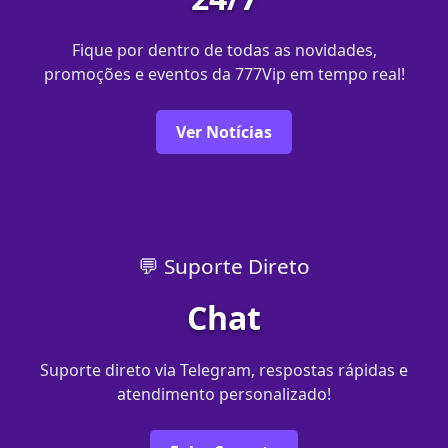
Fique por dentro de todas as novidades,
promoções e eventos da 777Vip em tempo real!
Ver Notícias
💬 Suporte Direto
Chat
Suporte direto via Telegram, respostas rápidas e
atendimento personalizado!