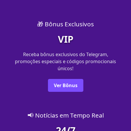
🎁 Bônus Exclusivos
VIP
Receba bônus exclusivos do Telegram,
promoções especiais e códigos promocionais
únicos!
Ver Bônus
📢 Notícias em Tempo Real
24/7