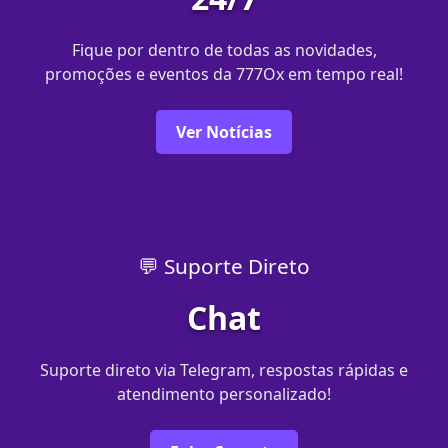
Fique por dentro de todas as novidades,
promoções e eventos da 777Ox em tempo real!
Ver Notícias
💬 Suporte Direto
Chat
Suporte direto via Telegram, respostas rápidas e
atendimento personalizado!