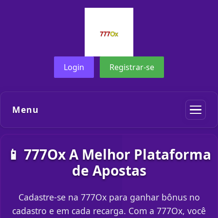
Login
Registrar-se
Menu
📱 777Ox A Melhor Plataforma
de Apostas
Cadastre-se na 777Ox para ganhar bônus no
cadastro e em cada recarga. Com a 777Ox, você