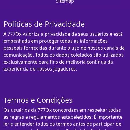
Sitemap
Políticas de Privacidade
A 777Ox valoriza a privacidade de seus usuários e está
empenhada em proteger todas as informações
pessoais fornecidas durante o uso de nossos canais de
comunicação. Todos os dados coletados são utilizados
exclusivamente para fins de melhoria contínua da
experiência de nossos jogadores.
Termos e Condições
Os usuários da 777Ox concordam em respeitar todas
as regras e regulamentos estabelecidos. É importante
ler e entender todos os termos antes de participar de