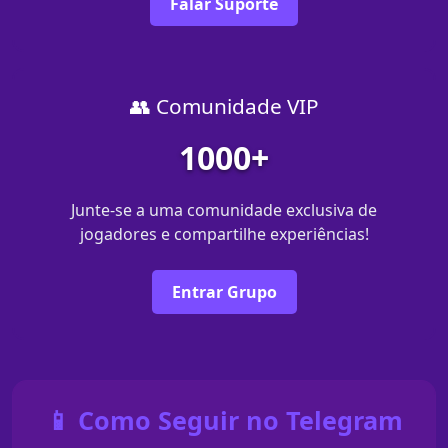
Falar Suporte
👥 Comunidade VIP
1000+
Junte-se a uma comunidade exclusiva de
jogadores e compartilhe experiências!
Entrar Grupo
📱 Como Seguir no Telegram