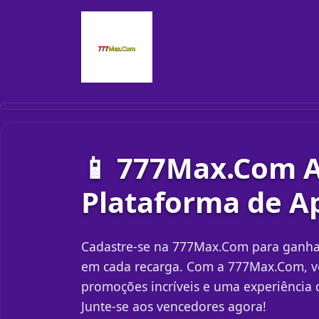
📱 777Max.Com 
Plataforma de A
Cadastre-se na 777Max.Com para ganha
em cada recarga. Com a 777Max.Com, v
promoções incríveis e uma experiência d
Junte-se aos vencedores agora!