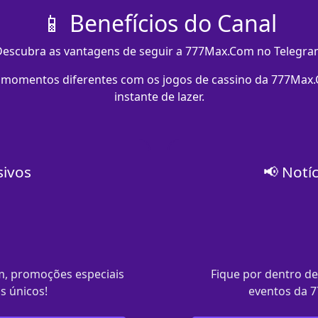
📱 Benefícios do Canal
escubra as vantagens de seguir a 777Max.Com no Telegr
va momentos diferentes com os jogos de cassino da 777Ma
instante de lazer.
sivos
📢 Notí
m, promoções especiais
Fique por dentro d
s únicos!
eventos da 