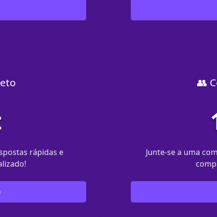
reto
👥 
t
espostas rápidas e
Junte-se a uma com
lizado!
compa
e