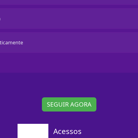
a
aticamente
SEGUIR AGORA
Acessos