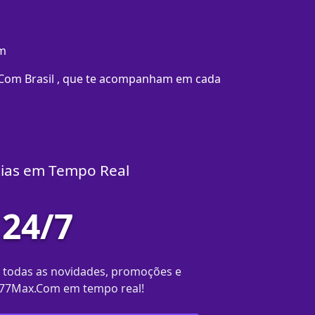
am
x.Com Brasil , que te acompanham em cada
cias em Tempo Real
24/7
e todas as novidades, promoções e
777Max.Com em tempo real!