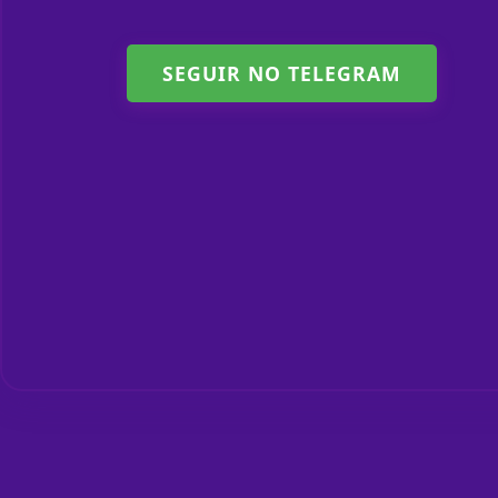
SEGUIR NO TELEGRAM