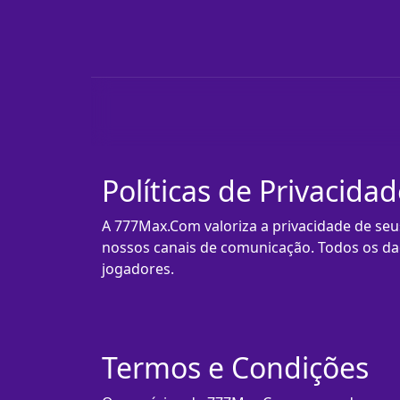
Políticas de Privacida
A 777Max.Com valoriza a privacidade de se
nossos canais de comunicação. Todos os dad
jogadores.
Termos e Condições