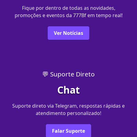
Fique por dentro de todas as novidades,
promoções e eventos da 777Bf em tempo real!
Ver Notícias
💬 Suporte Direto
Chat
Suporte direto via Telegram, respostas rápidas e
atendimento personalizado!
Falar Suporte