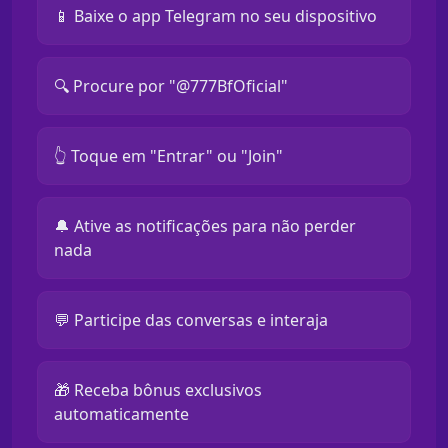
📱 Baixe o app Telegram no seu dispositivo
🔍 Procure por "@777BfOficial"
👆 Toque em "Entrar" ou "Join"
🔔 Ative as notificações para não perder
nada
💬 Participe das conversas e interaja
🎁 Receba bônus exclusivos
automaticamente