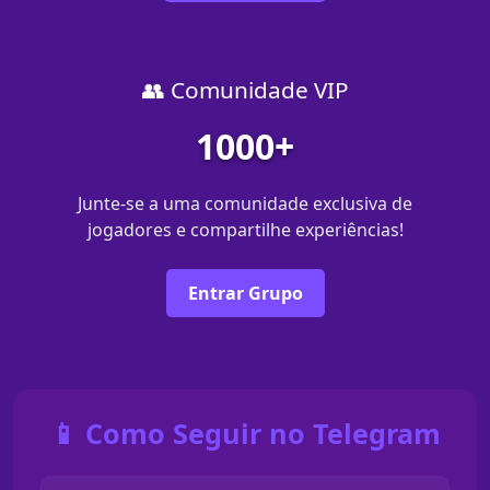
👥 Comunidade VIP
1000+
Junte-se a uma comunidade exclusiva de
jogadores e compartilhe experiências!
Entrar Grupo
📱 Como Seguir no Telegram