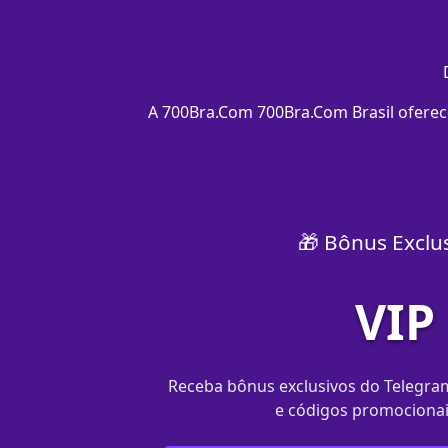
A 700Bra.Com 700Bra.Com Brasil oferec
🎁 Bônus Exclu
VIP
Receba bônus exclusivos do Telegra
e códigos promocionai