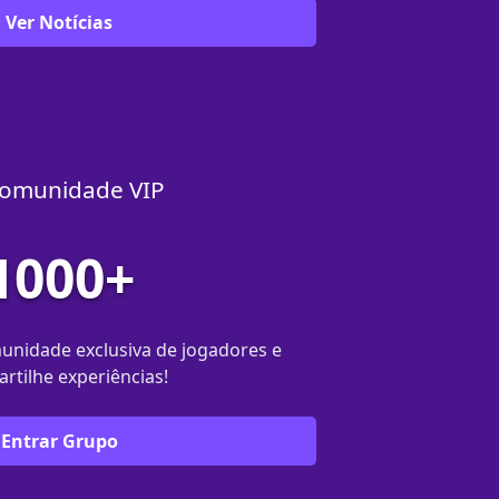
Ver Notícias
Comunidade VIP
1000+
unidade exclusiva de jogadores e
rtilhe experiências!
Entrar Grupo