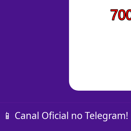
📱 Canal Oficial no Telegram!