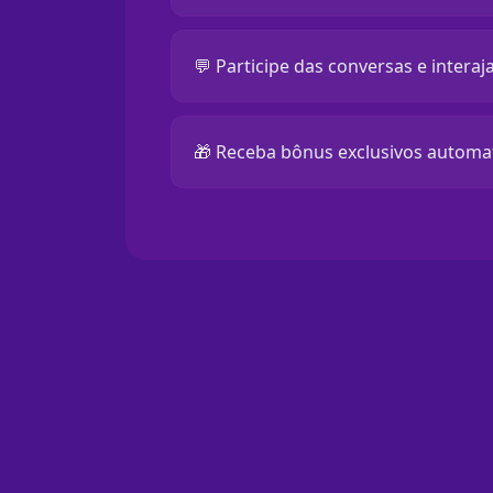
💬 Participe das conversas e interaj
🎁 Receba bônus exclusivos autom