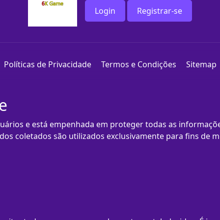
Login
Registrar-se
Políticas de Privacidade
Termos e Condições
Sitemap
de
usuários e está empenhada em proteger todas as informaçõe
os coletados são utilizados exclusivamente para fins de m