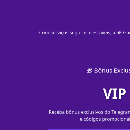
Com serviços seguros e estáveis, a 6K G
🎁 Bônus Exclu
VIP
Receba bônus exclusivos do Telegra
e códigos promocionai