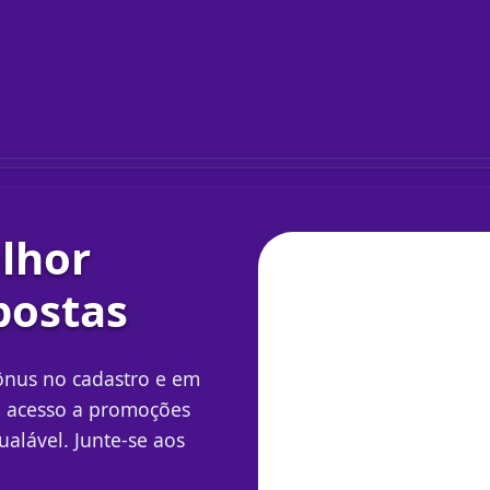
lhor
postas
ônus no cadastro e em
m acesso a promoções
ualável. Junte-se aos