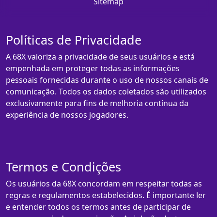
Sitemap
Políticas de Privacidade
A 68X valoriza a privacidade de seus usuários e está
empenhada em proteger todas as informações
pessoais fornecidas durante o uso de nossos canais de
comunicação. Todos os dados coletados são utilizados
exclusivamente para fins de melhoria contínua da
experiência de nossos jogadores.
Termos e Condições
Os usuários da 68X concordam em respeitar todas as
regras e regulamentos estabelecidos. É importante ler
e entender todos os termos antes de participar de