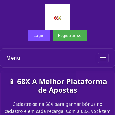
Login
Registrar-se
Menu
📱 68X A Melhor Plataforma
de Apostas
Cadastre-se na 68X para ganhar bônus no
cadastro e em cada recarga. Com a 68X, você tem