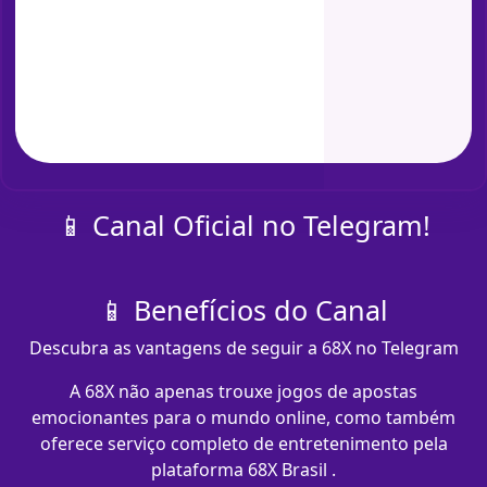
📱 Canal Oficial no Telegram!
📱 Benefícios do Canal
Descubra as vantagens de seguir a 68X no Telegram
A 68X não apenas trouxe jogos de apostas
emocionantes para o mundo online, como também
oferece serviço completo de entretenimento pela
plataforma 68X Brasil .