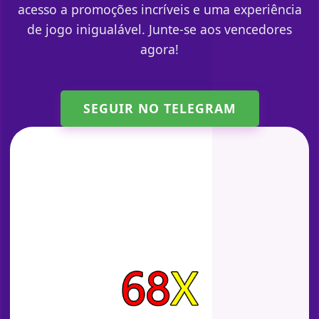
acesso a promoções incríveis e uma experiência
de jogo inigualável. Junte-se aos vencedores
agora!
SEGUIR NO TELEGRAM