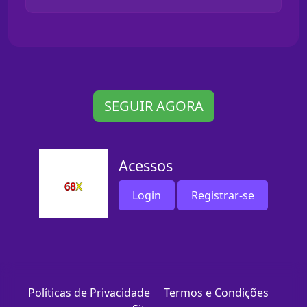
SEGUIR AGORA
Acessos
Login
Registrar-se
Políticas de Privacidade
Termos e Condições