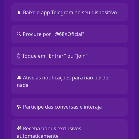
📱 Baixe o app Telegram no seu dispositivo
🔍 Procure por "@68XOficial"
👆 Toque em "Entrar" ou "Join"
🔔 Ative as notificações para não perder
nada
💬 Participe das conversas e interaja
🎁 Receba bônus exclusivos
automaticamente