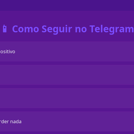
📱 Como Seguir no Telegram
ositivo
erder nada