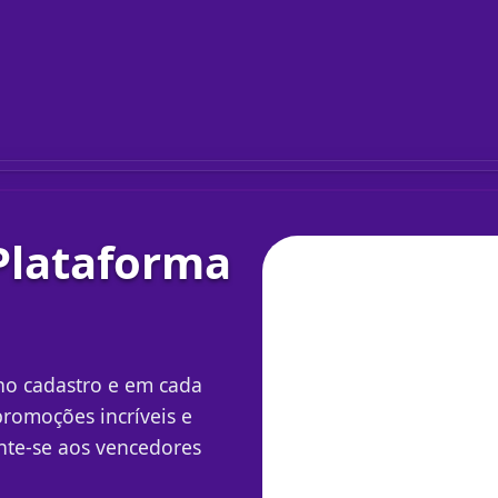
Plataforma
no cadastro e em cada
promoções incríveis e
unte-se aos vencedores