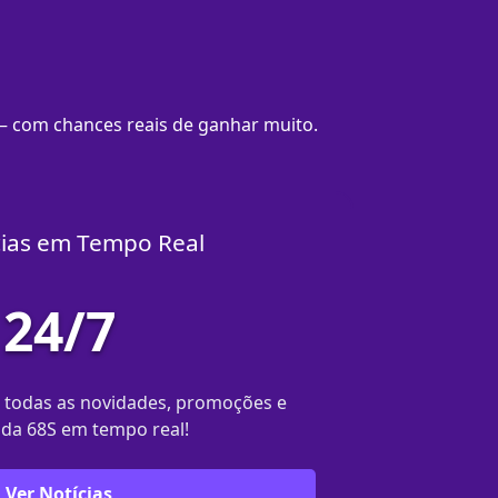
 — com chances reais de ganhar muito.
cias em Tempo Real
24/7
e todas as novidades, promoções e
 da 68S em tempo real!
Ver Notícias