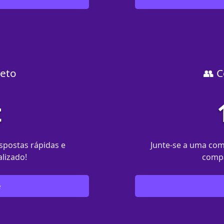
reto
👥 
t
espostas rápidas e
Junte-se a uma com
lizado!
compa
e