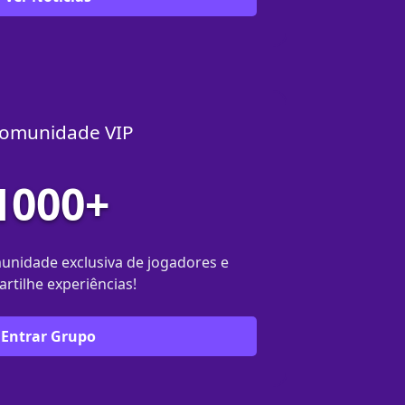
Comunidade VIP
1000+
unidade exclusiva de jogadores e
rtilhe experiências!
Entrar Grupo