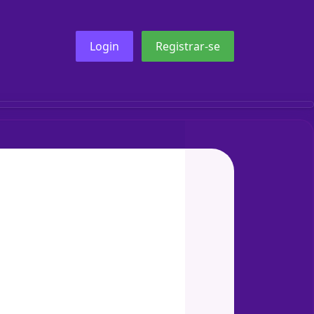
Login
Registrar-se