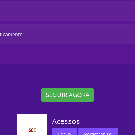
a
aticamente
SEGUIR AGORA
Acessos
Login
Registrar-se