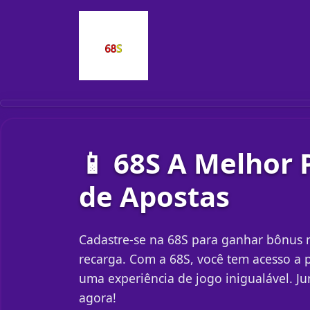
📱 68S A Melhor 
de Apostas
Cadastre-se na 68S para ganhar bônus 
recarga. Com a 68S, você tem acesso a 
uma experiência de jogo inigualável. J
agora!