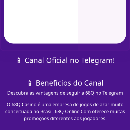
📱 Canal Oficial no Telegram!
📱 Benefícios do Canal
Descubra as vantagens de seguir a 68Q no Telegram
O 68Q Casino é uma empresa de jogos de azar muito
conceituada no Brasil. 68Q Online Com oferece muitas
promoções diferentes aos jogadores.