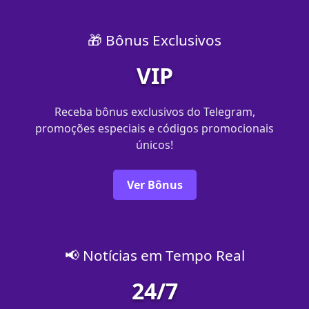
🎁 Bônus Exclusivos
VIP
Receba bônus exclusivos do Telegram,
promoções especiais e códigos promocionais
únicos!
Ver Bônus
📢 Notícias em Tempo Real
24/7