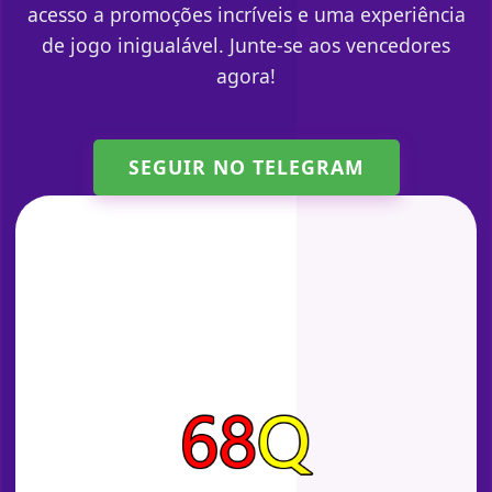
acesso a promoções incríveis e uma experiência
de jogo inigualável. Junte-se aos vencedores
agora!
SEGUIR NO TELEGRAM