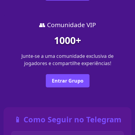
👥 Comunidade VIP
1000+
Junte-se a uma comunidade exclusiva de
jogadores e compartilhe experiências!
Entrar Grupo
📱 Como Seguir no Telegram