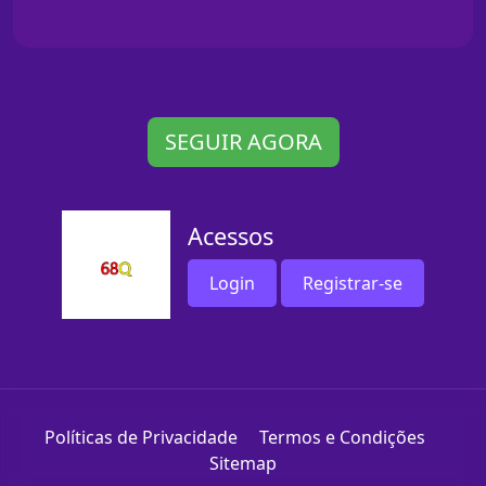
SEGUIR AGORA
Acessos
Login
Registrar-se
Políticas de Privacidade
Termos e Condições
Sitemap