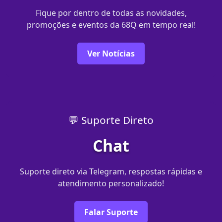
Fique por dentro de todas as novidades,
promoções e eventos da 68Q em tempo real!
Ver Notícias
💬 Suporte Direto
Chat
Suporte direto via Telegram, respostas rápidas e
atendimento personalizado!
Falar Suporte