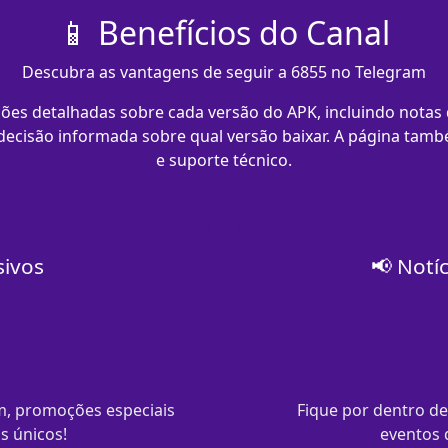
📱 Benefícios do Canal
Descubra as vantagens de seguir a 6855 no Telegram
ões detalhadas sobre cada versão do APK, incluindo notas
ecisão informada sobre qual versão baixar. A página tamb
e suporte técnico.
sivos
📢 Notí
m, promoções especiais
Fique por dentro d
s únicos!
eventos 