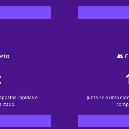
reto
👥 
t
espostas rápidas e
Junte-se a uma com
lizado!
compa
e