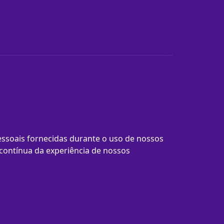
essoais fornecidas durante o uso de nossos
 contínua da experiência de nossos