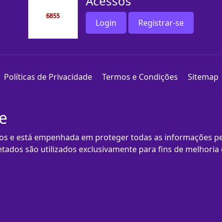
Acessos
Login
Registrar-se
Políticas de Privacidade
Termos e Condições
Sitemap
de
rios e está empenhada em proteger todas as informações p
tados são utilizados exclusivamente para fins de melhoria