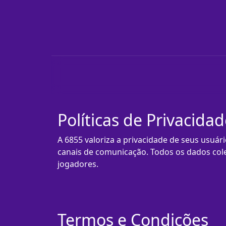
Políticas de Privacida
A 6855 valoriza a privacidade de seus usuá
canais de comunicação. Todos os dados cole
jogadores.
Termos e Condições