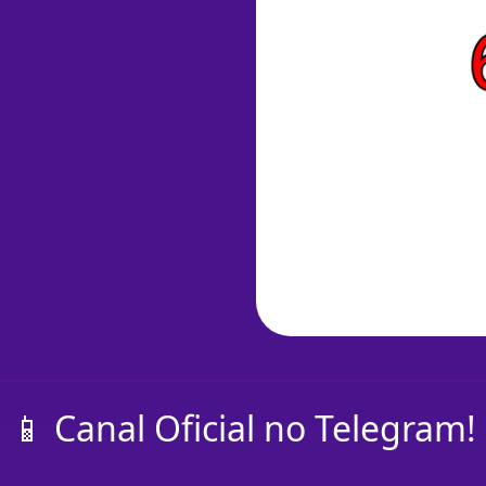
📱 Canal Oficial no Telegram!