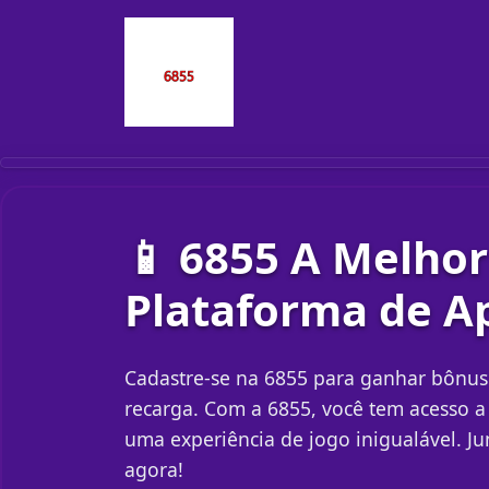
📱 6855 A Melhor
Plataforma de A
Cadastre-se na 6855 para ganhar bônus
recarga. Com a 6855, você tem acesso a
uma experiência de jogo inigualável. J
agora!