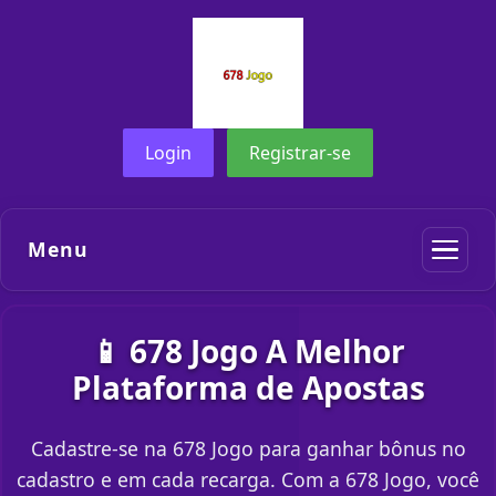
Login
Registrar-se
Menu
📱 678 Jogo A Melhor
Plataforma de Apostas
Cadastre-se na 678 Jogo para ganhar bônus no
cadastro e em cada recarga. Com a 678 Jogo, você