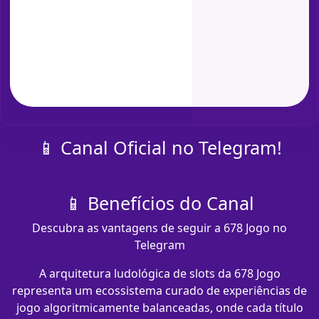
📱 Canal Oficial no Telegram!
📱 Benefícios do Canal
Descubra as vantagens de seguir a 678 Jogo no
Telegram
A arquitetura ludológica de slots da 678 Jogo
representa um ecossistema curado de experiências de
jogo algoritmicamente balanceadas, onde cada título