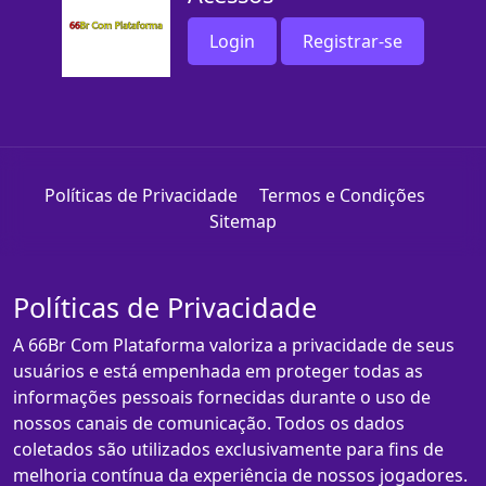
Login
Registrar-se
Políticas de Privacidade
Termos e Condições
Sitemap
Políticas de Privacidade
A 66Br Com Plataforma valoriza a privacidade de seus
usuários e está empenhada em proteger todas as
informações pessoais fornecidas durante o uso de
nossos canais de comunicação. Todos os dados
coletados são utilizados exclusivamente para fins de
melhoria contínua da experiência de nossos jogadores.