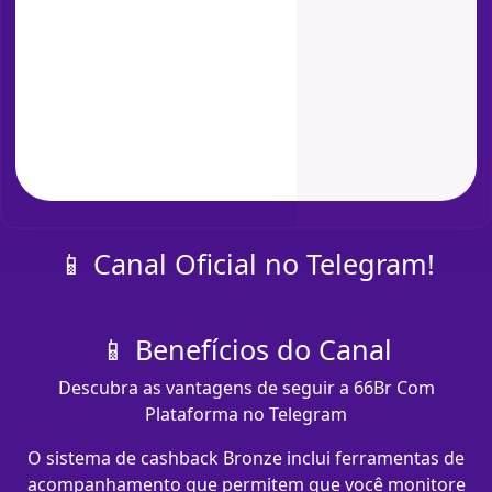
📱 Canal Oficial no Telegram!
📱 Benefícios do Canal
Descubra as vantagens de seguir a 66Br Com
Plataforma no Telegram
O sistema de cashback Bronze inclui ferramentas de
acompanhamento que permitem que você monitore