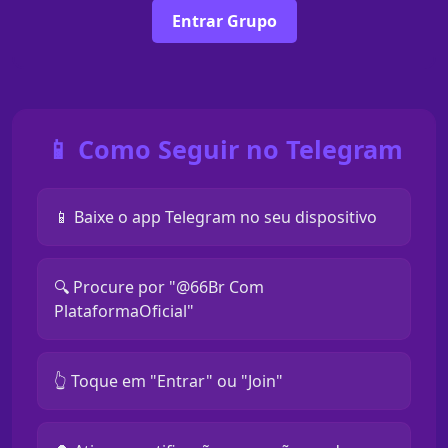
Entrar Grupo
📱 Como Seguir no Telegram
📱 Baixe o app Telegram no seu dispositivo
🔍 Procure por "@66Br Com
PlataformaOficial"
👆 Toque em "Entrar" ou "Join"