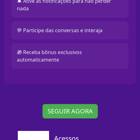
🔔 Ative as notificações para não perder
nada
💬 Participe das conversas e interaja
🎁 Receba bônus exclusivos
automaticamente
SEGUIR AGORA
Acessos