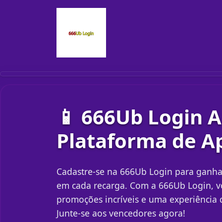
📱 666Ub Login 
Plataforma de A
Cadastre-se na 666Ub Login para ganha
em cada recarga. Com a 666Ub Login, v
promoções incríveis e uma experiência d
Junte-se aos vencedores agora!