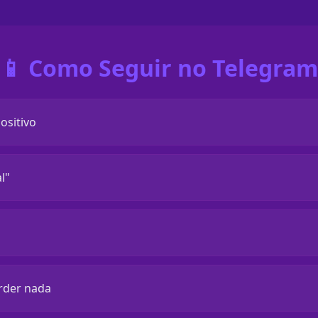
📱 Como Seguir no Telegram
ositivo
l"
erder nada