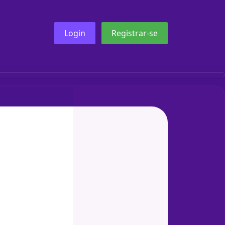
Login
Registrar-se