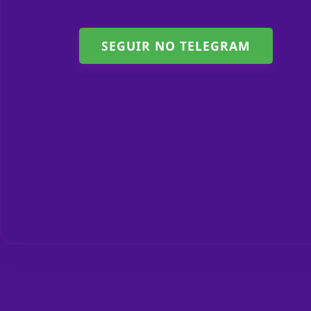
SEGUIR NO TELEGRAM