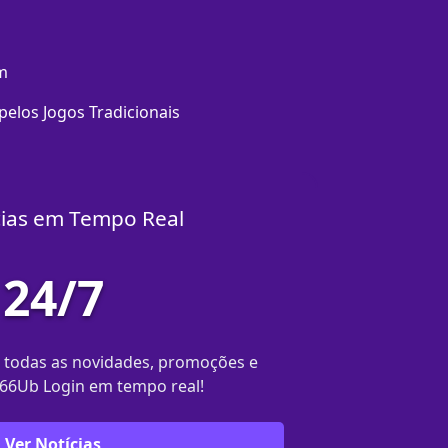
m
elos Jogos Tradicionais
cias em Tempo Real
24/7
e todas as novidades, promoções e
666Ub Login em tempo real!
Ver Notícias