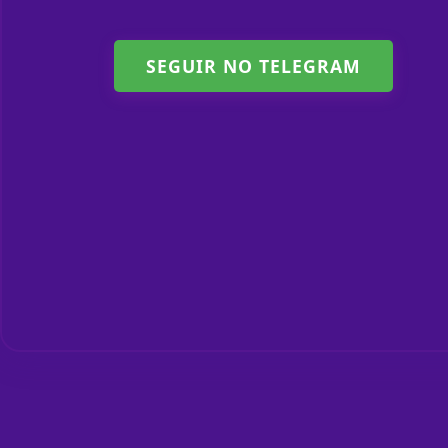
SEGUIR NO TELEGRAM