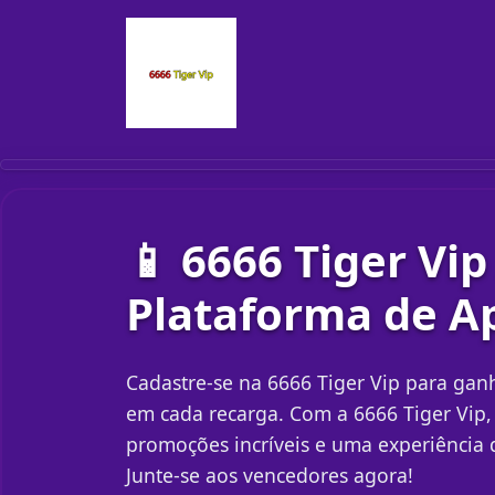
📱 6666 Tiger Vi
Plataforma de A
Cadastre-se na 6666 Tiger Vip para gan
em cada recarga. Com a 6666 Tiger Vip,
promoções incríveis e uma experiência d
Junte-se aos vencedores agora!