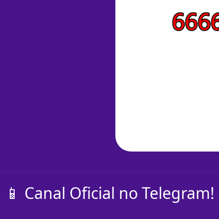
📱 Canal Oficial no Telegram!