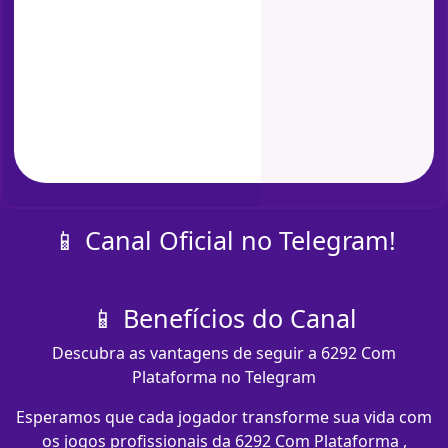
📱 Canal Oficial no Telegram!
📱 Benefícios do Canal
Descubra as vantagens de seguir a 6292 Com
Plataforma no Telegram
Esperamos que cada jogador transforme sua vida com
os jogos profissionais da 6292 Com Plataforma ,