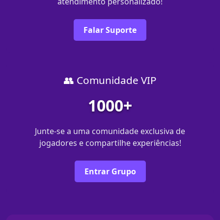
atendimento personalizado!
Falar Suporte
👥 Comunidade VIP
1000+
Junte-se a uma comunidade exclusiva de
jogadores e compartilhe experiências!
Entrar Grupo