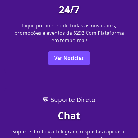
24/7
Fique por dentro de todas as novidades,
promoções e eventos da 6292 Com Plataforma
em tempo real!
Ver Notícias
💬 Suporte Direto
Chat
Suporte direto via Telegram, respostas rápidas e