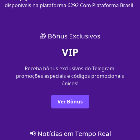
disponíveis na plataforma 6292 Com Plataforma Brasil .
🎁 Bônus Exclusivos
VIP
Receba bônus exclusivos do Telegram,
promoções especiais e códigos promocionais
únicos!
Ver Bônus
📢 Notícias em Tempo Real