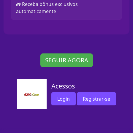
🎁 Receba bônus exclusivos
automaticamente
SEGUIR AGORA
Acessos
Login
Registrar-se