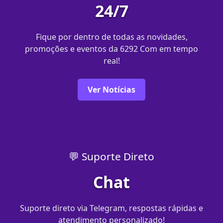
24/7
Fique por dentro de todas as novidades,
promoções e eventos da 6292 Com em tempo
real!
Ver Notícias
💬 Suporte Direto
Chat
Suporte direto via Telegram, respostas rápidas e
atendimento personalizado!