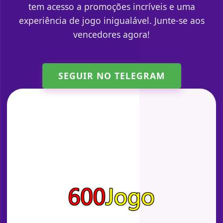
tem acesso a promoções incríveis e uma
experiência de jogo inigualável. Junte-se aos
vencedores agora!
SEGUIR NO TELEGRAM