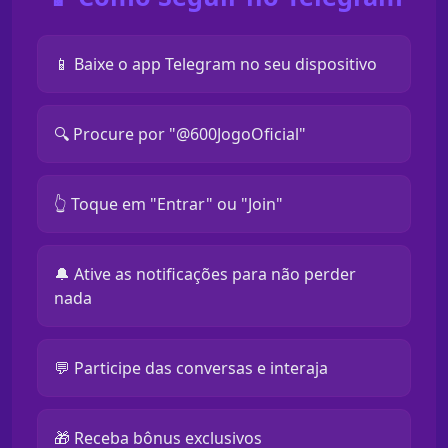
📱 Baixe o app Telegram no seu dispositivo
🔍 Procure por "@600JogoOficial"
👆 Toque em "Entrar" ou "Join"
🔔 Ative as notificações para não perder
nada
💬 Participe das conversas e interaja
🎁 Receba bônus exclusivos