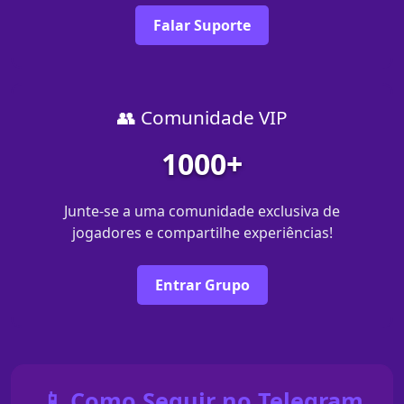
Falar Suporte
👥 Comunidade VIP
1000+
Junte-se a uma comunidade exclusiva de
jogadores e compartilhe experiências!
Entrar Grupo
📱 Como Seguir no Telegram