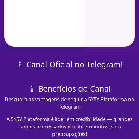
📱 Canal Oficial no Telegram!
📱 Benefícios do Canal
Descubra as vantagens de seguir a 5Y5Y Plataforma no
Telegram
A 5Y5Y Plataforma é líder em credibilidade — grandes
saques processados em até 3 minutos, sem
preocupações!