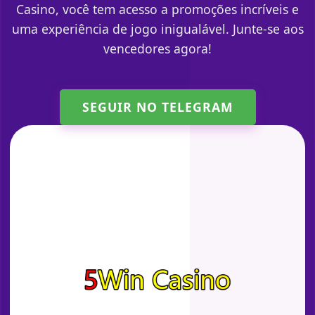
Casino, você tem acesso a promoções incríveis e
uma experiência de jogo inigualável. Junte-se aos
vencedores agora!
SEGUIR NO TELEGRAM