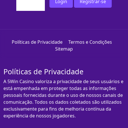
Login
Registrar-se
Políticas de Privacidade
Termos e Condições
Sitemap
Políticas de Privacidade
A 5Win Casino valoriza a privacidade de seus usuários e
está empenhada em proteger todas as informações
pessoais fornecidas durante o uso de nossos canais de
comunicação. Todos os dados coletados são utilizados
exclusivamente para fins de melhoria contínua da
experiência de nossos jogadores.