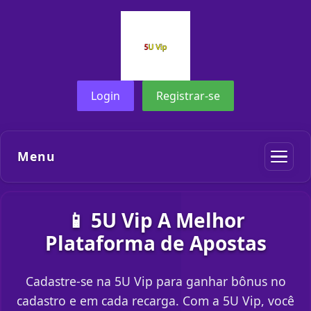
Login
Registrar-se
Menu
📱 5U Vip A Melhor
Plataforma de Apostas
Cadastre-se na 5U Vip para ganhar bônus no
cadastro e em cada recarga. Com a 5U Vip, você