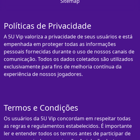
Sitemap
Políticas de Privacidade
A 5U Vip valoriza a privacidade de seus usuários e está
empenhada em proteger todas as informações
pessoais fornecidas durante o uso de nossos canais de
comunicação. Todos os dados coletados são utilizados
exclusivamente para fins de melhoria contínua da
experiência de nossos jogadores.
Termos e Condições
Os usuários da 5U Vip concordam em respeitar todas
as regras e regulamentos estabelecidos. É importante
ler e entender todos os termos antes de participar de