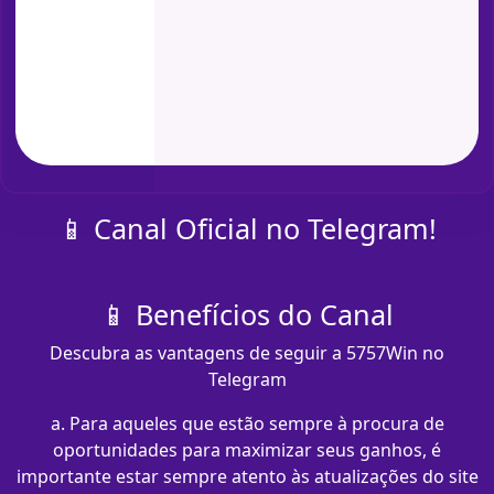
📱 Canal Oficial no Telegram!
📱 Benefícios do Canal
Descubra as vantagens de seguir a 5757Win no
Telegram
a. Para aqueles que estão sempre à procura de
oportunidades para maximizar seus ganhos, é
importante estar sempre atento às atualizações do site