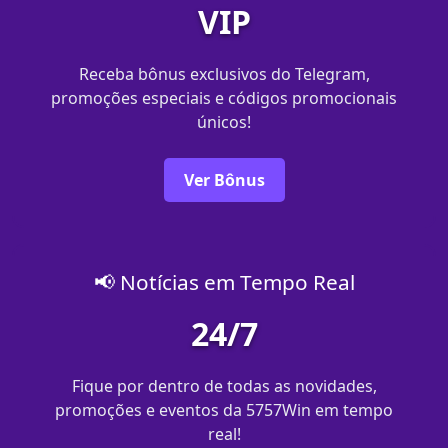
VIP
Receba bônus exclusivos do Telegram,
promoções especiais e códigos promocionais
únicos!
Ver Bônus
📢 Notícias em Tempo Real
24/7
Fique por dentro de todas as novidades,
promoções e eventos da 5757Win em tempo
real!