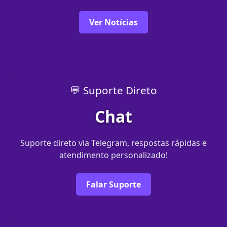
Ver Notícias
💬 Suporte Direto
Chat
Suporte direto via Telegram, respostas rápidas e
atendimento personalizado!
Falar Suporte