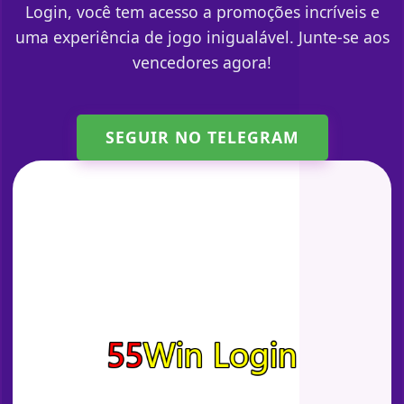
Login, você tem acesso a promoções incríveis e
uma experiência de jogo inigualável. Junte-se aos
vencedores agora!
SEGUIR NO TELEGRAM