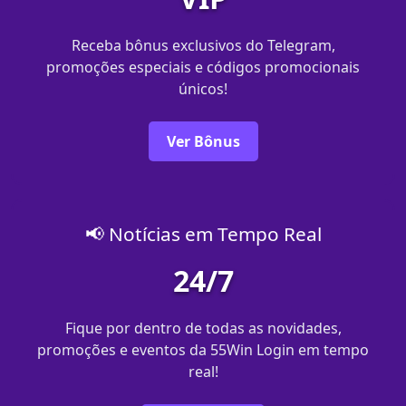
Receba bônus exclusivos do Telegram,
promoções especiais e códigos promocionais
únicos!
Ver Bônus
📢 Notícias em Tempo Real
24/7
Fique por dentro de todas as novidades,
promoções e eventos da 55Win Login em tempo
real!