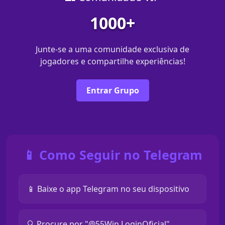
1000+
Junte-se a uma comunidade exclusiva de
jogadores e compartilhe experiências!
Entrar Grupo
📱 Como Seguir no Telegram
📱 Baixe o app Telegram no seu dispositivo
🔍 Procure por "@55Win LoginOficial"