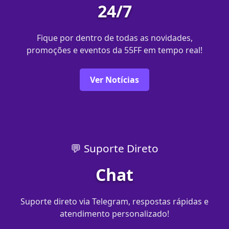
24/7
Fique por dentro de todas as novidades,
promoções e eventos da 55FF em tempo real!
Ver Notícias
💬 Suporte Direto
Chat
Suporte direto via Telegram, respostas rápidas e
atendimento personalizado!