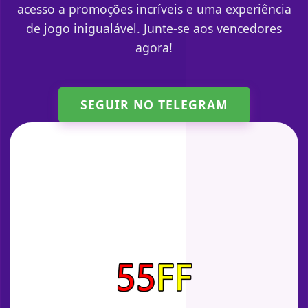
acesso a promoções incríveis e uma experiência
de jogo inigualável. Junte-se aos vencedores
agora!
SEGUIR NO TELEGRAM