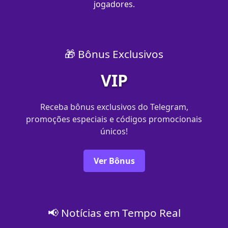
jogadores.
🎁 Bônus Exclusivos
VIP
Receba bônus exclusivos do Telegram,
promoções especiais e códigos promocionais
únicos!
Ver Bônus
📢 Notícias em Tempo Real