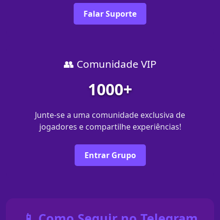
Falar Suporte
👥 Comunidade VIP
1000+
Junte-se a uma comunidade exclusiva de
jogadores e compartilhe experiências!
Entrar Grupo
📱 Como Seguir no Telegram