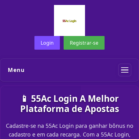
Login
Registrar-se
Menu
📱 55Ac Login A Melhor
Plataforma de Apostas
Cadastre-se na 55Ac Login para ganhar bônus no
cadastro e em cada recarga. Com a 55Ac Login,