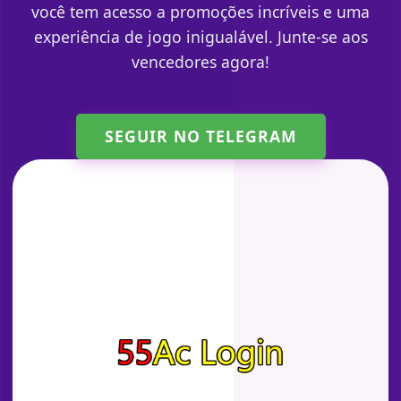
você tem acesso a promoções incríveis e uma
experiência de jogo inigualável. Junte-se aos
vencedores agora!
SEGUIR NO TELEGRAM