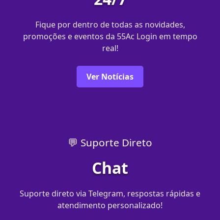
Fique por dentro de todas as novidades,
promoções e eventos da 55Ac Login em tempo
real!
Ver Notícias
💬 Suporte Direto
Chat
Suporte direto via Telegram, respostas rápidas e
atendimento personalizado!