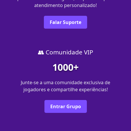
atendimento personalizado!
Falar Suporte
👥 Comunidade VIP
1000+
Junte-se a uma comunidade exclusiva de
jogadores e compartilhe experiências!
Entrar Grupo