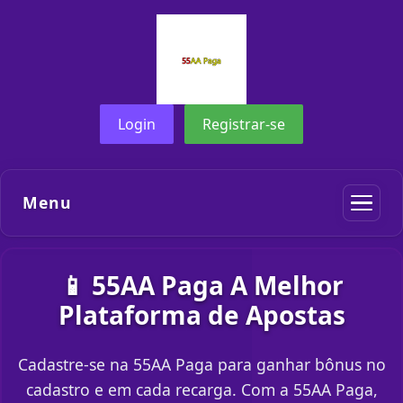
Login
Registrar-se
Menu
📱 55AA Paga A Melhor
Plataforma de Apostas
Cadastre-se na 55AA Paga para ganhar bônus no
cadastro e em cada recarga. Com a 55AA Paga,