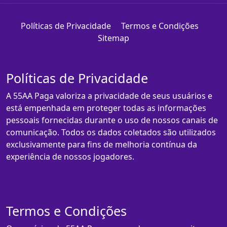
Políticas de Privacidade
Termos e Condições
Sitemap
Políticas de Privacidade
A 55AA Paga valoriza a privacidade de seus usuários e
está empenhada em proteger todas as informações
pessoais fornecidas durante o uso de nossos canais de
comunicação. Todos os dados coletados são utilizados
exclusivamente para fins de melhoria contínua da
experiência de nossos jogadores.
Termos e Condições