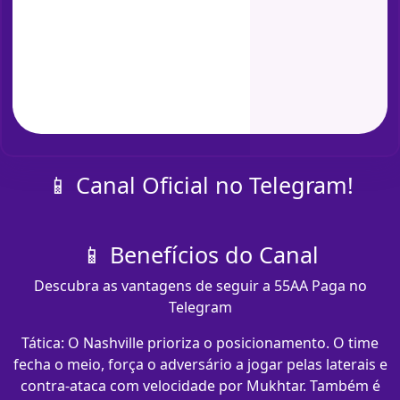
📱 Canal Oficial no Telegram!
📱 Benefícios do Canal
Descubra as vantagens de seguir a 55AA Paga no
Telegram
Tática: O Nashville prioriza o posicionamento. O time
fecha o meio, força o adversário a jogar pelas laterais e
contra-ataca com velocidade por Mukhtar. Também é