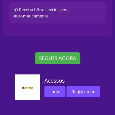
🎁 Receba bônus exclusivos
automaticamente
SEGUIR AGORA
Acessos
Login
Registrar-se